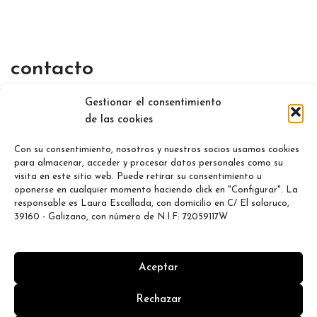
contacto
Gestionar el consentimiento
de las cookies
Email:
correo
@lauraescallada.com
Con su consentimiento, nosotros y nuestros socios usamos cookies
para almacenar, acceder y procesar datos personales como su
Instagram:
@lea_lauraescallada
visita en este sitio web. Puede retirar su consentimiento u
oponerse en cualquier momento haciendo click en "Configurar". La
responsable es Laura Escallada, con domicilio en C/ El solaruco,
Teléfono:
605 994 679
39160 - Galizano, con número de N.I.F: 72059117W
Aceptar
Rechazar