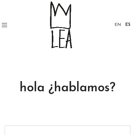
EN
ES
hola
¿hablamos?