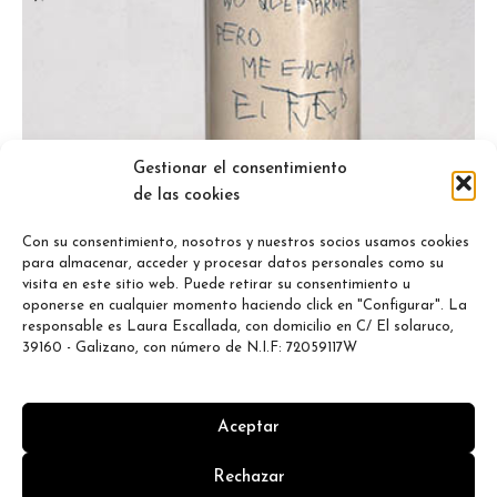
Gestionar el consentimiento
de las cookies
Con su consentimiento, nosotros y nuestros socios usamos cookies
para almacenar, acceder y procesar datos personales como su
visita en este sitio web. Puede retirar su consentimiento u
oponerse en cualquier momento haciendo click en "Configurar". La
responsable es Laura Escallada, con domicilio en C/ El solaruco,
39160 - Galizano, con número de N.I.F: 72059117W
PREFIERO NO QUEMARME
Cerámica
Aceptar
© 2026
LEA
. All rights reserved
Rechazar